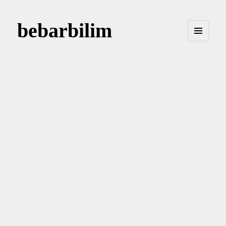
bebarbilim
MENÜ
VE
BILEŞENLER