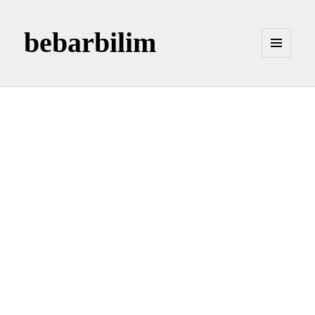
bebarbilim
MENÜ
VE
BILEŞENLER