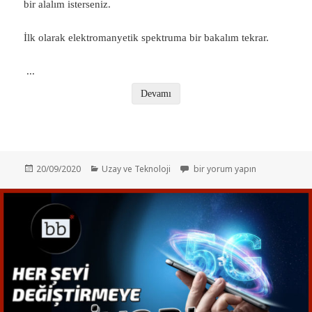
bir alalım isterseniz.
İlk olarak elektromanyetik spektruma bir bakalım tekrar.
...
Devamı
Yayın
Kategoriler
5G – Tüm Gerçekler! için
20/09/2020
Uzay ve Teknoloji
bir yorum yapın
tarihi